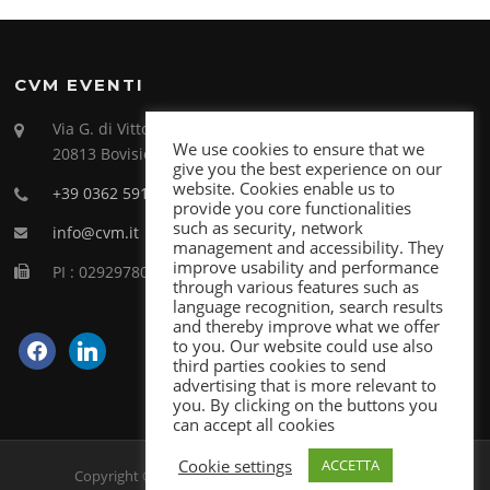
CVM EVENTI
Via G. di Vittorio 26
We use cookies to ensure that we
20813 Bovisio Masciago (MB)
give you the best experience on our
website. Cookies enable us to
+39 0362 591998
provide you core functionalities
such as security, network
info@cvm.it
management and accessibility. They
improve usability and performance
PI : 02929780969
through various features such as
language recognition, search results
and thereby improve what we offer
facebook
linkedin
to you. Our website could use also
third parties cookies to send
advertising that is more relevant to
you. By clicking on the buttons you
can accept all cookies
Cookie settings
ACCETTA
Copyright © 2026 Live Meeting. Tutti i diritti riservati.