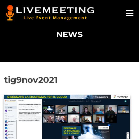
Vai
al
Menu
contenuto
NEWS
tig9nov2021