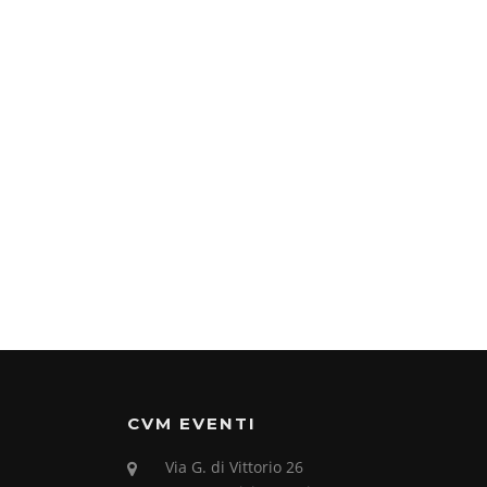
CVM EVENTI
Via G. di Vittorio 26