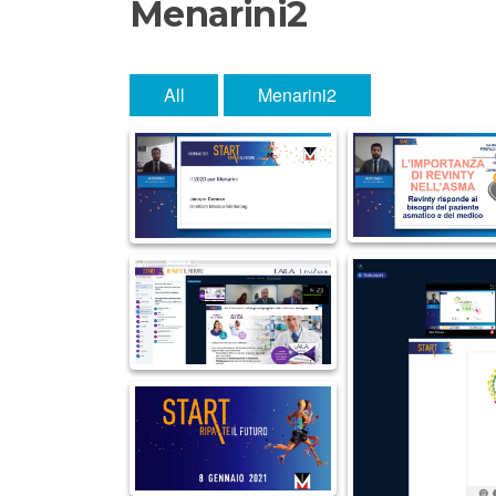
Menarini2
All
Menarini2