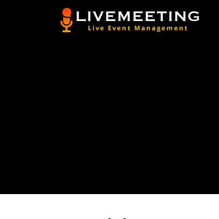
Vai
al
contenuto