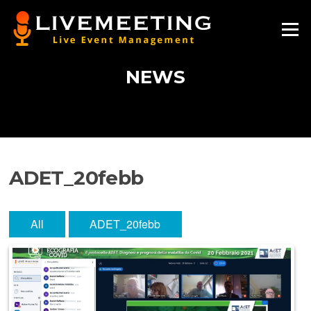
Vai
al
Menu
contenuto
NEWS
ADET_20febb
All
ADET_20febb