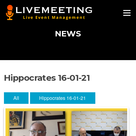
Vai
al
Menu
contenuto
NEWS
Hippocrates 16-01-21
All
Hippocrates 16-01-21