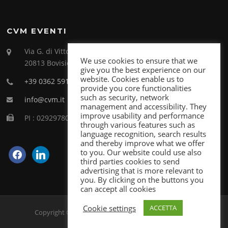
CVM EVENTI
Via G. di Vittorio 26
We use cookies to ensure that we
20813 Bovisio Masciago (MB)
give you the best experience on our
website. Cookies enable us to
+39 0362 591998
provide you core functionalities
such as security, network
info@cvm.it
management and accessibility. They
improve usability and performance
PI : 02929780969
through various features such as
language recognition, search results
and thereby improve what we offer
facebook
linkedin
to you. Our website could use also
third parties cookies to send
advertising that is more relevant to
you. By clicking on the buttons you
can accept all cookies
Cookie settings
ACCETTA
Copyright © 2026 Live Meeting. Tutti i diritti riservati.