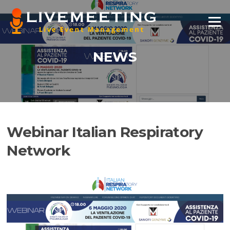
Vai
al
Menu
contenuto
NEWS
Webinar Italian Respiratory
Network